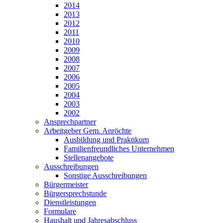
2014
2013
2012
2011
2010
2009
2008
2007
2006
2005
2004
2003
2002
Ansprechpartner
Arbeitgeber Gem. Anröchte
Ausbildung und Praktikum
Familienfreundliches Unternehmen
Stellenangebote
Ausschreibungen
Sonstige Ausschreibungen
Bürgermeister
Bürgersprechstunde
Dienstleistungen
Formulare
Haushalt und Jahresabschluss