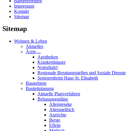
Barrierefreiheit
Impressum
Kontakt
Sitemap
Sitemap
Wohnen & Leben
Aktuelles
Ärzte,...
Apotheken
Krankenhäuser
Notruftafel
Regionale Beratungsstellen und Soziale Dienste
Seniorenheim Haus St. Elisabeth
Baugebiete
Bauleitplanung
Aktuelle Planverfahren
Bebauungspläne
Altengeseke
Altenmellrich
Anröchte
Berge
Effeln
Mellrich