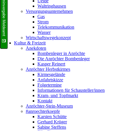
Terminvergabe Meldeamt
Uelde
Waltringhausen
Versorgungsunternehmen
Gas
Strom
Telekommunikation
Wasser
Wirtschaftswegekonzept
Kultur & Freizeit
Anekdoten
Bombenleger in Anröchte
Die Anröchter Bombenleger
Kasper Reinert
Anröchter Herbstkirmes
Kirmesgelände
Anfahrtskizze
Folgetermine
Informationen für Schausteller/innen
Kram- und Topfmarkt
Kontakt
Anröchter-Stein-Museum
#anroechterkoepfe
Karsten Schütte
Gerhard Krüger
Sabine Steffens