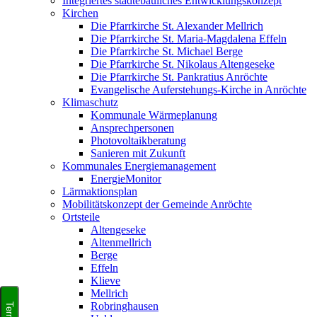
Integriertes städtebauliches Entwicklungskonzept
Kirchen
Die Pfarrkirche St. Alexander Mellrich
Die Pfarrkirche St. Maria-Magdalena Effeln
Die Pfarrkirche St. Michael Berge
Die Pfarrkirche St. Nikolaus Altengeseke
Die Pfarrkirche St. Pankratius Anröchte
Evangelische Auferstehungs-Kirche in Anröchte
Klimaschutz
Kommunale Wärmeplanung
Ansprechpersonen
Photovoltaikberatung
Sanieren mit Zukunft
Kommunales Energiemanagement
EnergieMonitor
Lärmaktionsplan
Mobilitätskonzept der Gemeinde Anröchte
Ortsteile
Altengeseke
Altenmellrich
Berge
Effeln
Klieve
Mellrich
Robringhausen