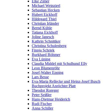
Elke Zimer
Michael Weinzierl
Sebastian Hecken
Hubert Eickhoff
Hildegard Thiel
Christian Irländer
Bernd Kühle
Tatiana Eickhoff
Joline Janesch
Kathrin Schnittker
Christina Schulenberg
Finnja Schriek
Burkhard Böhmer
Eva Lüning
Claudia Middel mit Schulhund Elly
Leon Blumenröhr
Josef-Walter Epping
Lars Besse
Eva-Maria Rellecke und Heinz-Josef Busch
Buchprojekt Anröchter Platt
Theodor Roreger
Peter Seißler
Hans-Dietmar Heiderich
Rudi Fischer
Anna Schiller