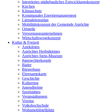
Integriertes städtebauliches Entwicklungskonzept
Kirchen
Klimaschutz
Kommunales Energiemanagement
Lärmaktionsplan
Mobilitätskonzept der Gemeinde Anröchte
Ortsteile
Versorgungsunternehmen
Wirtschaftswegekonzept
Kultur & Freizeit
Anekdoten
Anröchter Herbstkirmes
Anröchter-Stein-Museum
#anroechterkoepfe
Bäder
Bürgerhaus
Ehrenamtskarte
Geschichte
Kulturring
Jugendheime
Sportstätten
Veranstaltungen
Vereine
Volkshochschule
Wohnmobilstellplatz