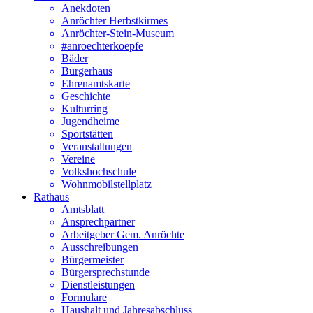
Anekdoten
Anröchter Herbstkirmes
Anröchter-Stein-Museum
#anroechterkoepfe
Bäder
Bürgerhaus
Ehrenamtskarte
Geschichte
Kulturring
Jugendheime
Sportstätten
Veranstaltungen
Vereine
Volkshochschule
Wohnmobilstellplatz
Rathaus
Amtsblatt
Ansprechpartner
Arbeitgeber Gem. Anröchte
Ausschreibungen
Bürgermeister
Bürgersprechstunde
Dienstleistungen
Formulare
Haushalt und Jahresabschluss