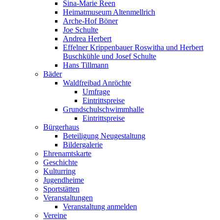
Sina-Marie Reen
Heimatmuseum Altenmellrich
Arche-Hof Böner
Joe Schulte
Andrea Herbert
Effelner Krippenbauer Roswitha und Herbert
Buschkühle und Josef Schulte
Hans Tillmann
Bäder
Waldfreibad Anröchte
Umfrage
Eintrittspreise
Grundschulschwimmhalle
Eintrittspreise
Bürgerhaus
Beteiligung Neugestaltung
Bildergalerie
Ehrenamtskarte
Geschichte
Kulturring
Jugendheime
Sportstätten
Veranstaltungen
Veranstaltung anmelden
Vereine