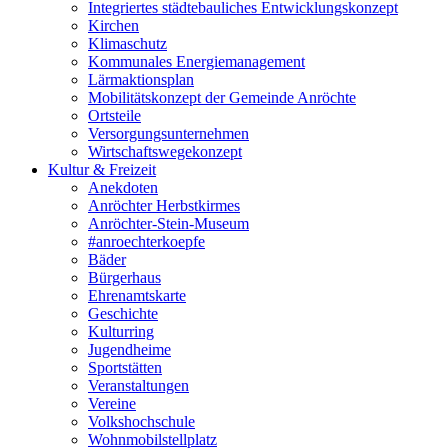
Integriertes städtebauliches Entwicklungskonzept
Kirchen
Klimaschutz
Kommunales Energiemanagement
Lärmaktionsplan
Mobilitätskonzept der Gemeinde Anröchte
Ortsteile
Versorgungsunternehmen
Wirtschaftswegekonzept
Kultur & Freizeit
Anekdoten
Anröchter Herbstkirmes
Anröchter-Stein-Museum
#anroechterkoepfe
Bäder
Bürgerhaus
Ehrenamtskarte
Geschichte
Kulturring
Jugendheime
Sportstätten
Veranstaltungen
Vereine
Volkshochschule
Wohnmobilstellplatz