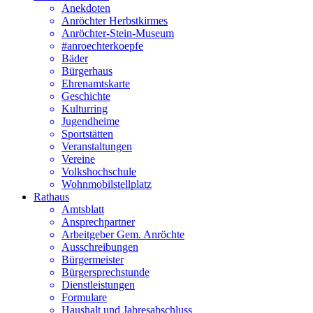
Anekdoten
Anröchter Herbstkirmes
Anröchter-Stein-Museum
#anroechterkoepfe
Bäder
Bürgerhaus
Ehrenamtskarte
Geschichte
Kulturring
Jugendheime
Sportstätten
Veranstaltungen
Vereine
Volkshochschule
Wohnmobilstellplatz
Rathaus
Amtsblatt
Ansprechpartner
Arbeitgeber Gem. Anröchte
Ausschreibungen
Bürgermeister
Bürgersprechstunde
Dienstleistungen
Formulare
Haushalt und Jahresabschluss