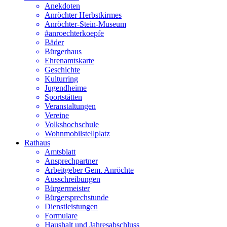
Anekdoten
Anröchter Herbstkirmes
Anröchter-Stein-Museum
#anroechterkoepfe
Bäder
Bürgerhaus
Ehrenamtskarte
Geschichte
Kulturring
Jugendheime
Sportstätten
Veranstaltungen
Vereine
Volkshochschule
Wohnmobilstellplatz
Rathaus
Amtsblatt
Ansprechpartner
Arbeitgeber Gem. Anröchte
Ausschreibungen
Bürgermeister
Bürgersprechstunde
Dienstleistungen
Formulare
Haushalt und Jahresabschluss