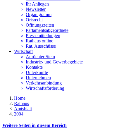
Ihr Anliegen
Newsletter
Organigramm
Ortsrecht
Öffnungszeiten
Parlamentsabgeordnete
Pressemitteilungen
Rathaus online
Rat, Ausschüsse
Wirtschaft
Anröchter Stein
Industrie- und Gewerbegebiete
Kontakte
Unterkünfte
Unternehmen
Verkehrsanbindung
Wirtschaftsförderung
Home
Rathaus
Amtsblatt
2004
Weitere Seiten in diesem Bereich