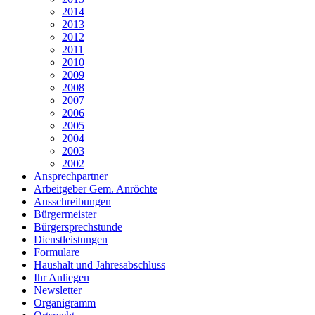
2014
2013
2012
2011
2010
2009
2008
2007
2006
2005
2004
2003
2002
Ansprechpartner
Arbeitgeber Gem. Anröchte
Ausschreibungen
Bürgermeister
Bürgersprechstunde
Dienstleistungen
Formulare
Haushalt und Jahresabschluss
Ihr Anliegen
Newsletter
Organigramm