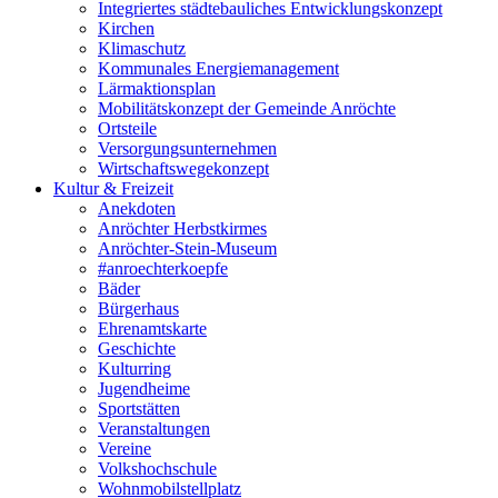
Integriertes städtebauliches Entwicklungskonzept
Kirchen
Klimaschutz
Kommunales Energiemanagement
Lärmaktionsplan
Mobilitätskonzept der Gemeinde Anröchte
Ortsteile
Versorgungsunternehmen
Wirtschaftswegekonzept
Kultur & Freizeit
Anekdoten
Anröchter Herbstkirmes
Anröchter-Stein-Museum
#anroechterkoepfe
Bäder
Bürgerhaus
Ehrenamtskarte
Geschichte
Kulturring
Jugendheime
Sportstätten
Veranstaltungen
Vereine
Volkshochschule
Wohnmobilstellplatz