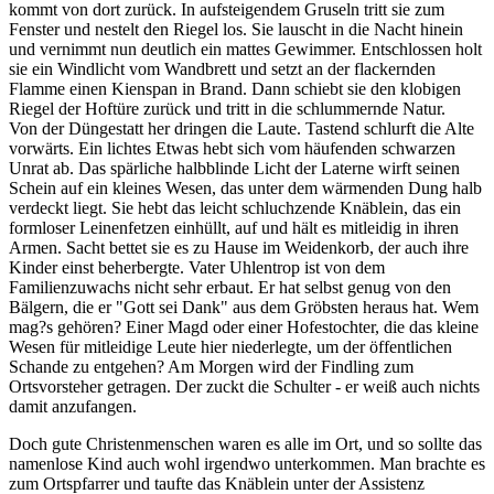
kommt von dort zurück. In aufsteigendem Gruseln tritt sie zum
Fenster und nestelt den Riegel los. Sie lauscht in die Nacht hinein
und vernimmt nun deutlich ein mattes Gewimmer. Entschlossen holt
sie ein Windlicht vom Wandbrett und setzt an der flackernden
Flamme einen Kienspan in Brand. Dann schiebt sie den klobigen
Riegel der Hoftüre zurück und tritt in die schlummernde Natur.
Von der Düngestatt her dringen die Laute. Tastend schlurft die Alte
vorwärts. Ein lichtes Etwas hebt sich vom häufenden schwarzen
Unrat ab. Das spärliche halbblinde Licht der Laterne wirft seinen
Schein auf ein kleines Wesen, das unter dem wärmenden Dung halb
verdeckt liegt. Sie hebt das leicht schluchzende Knäblein, das ein
formloser Leinenfetzen einhüllt, auf und hält es mitleidig in ihren
Armen. Sacht bettet sie es zu Hause im Weidenkorb, der auch ihre
Kinder einst beherbergte. Vater Uhlentrop ist von dem
Familienzuwachs nicht sehr erbaut. Er hat selbst genug von den
Bälgern, die er "Gott sei Dank" aus dem Gröbsten heraus hat. Wem
mag?s gehören? Einer Magd oder einer Hofestochter, die das kleine
Wesen für mitleidige Leute hier niederlegte, um der öffentlichen
Schande zu entgehen? Am Morgen wird der Findling zum
Ortsvorsteher getragen. Der zuckt die Schulter - er weiß auch nichts
damit anzufangen.
Doch gute Christenmenschen waren es alle im Ort, und so sollte das
namenlose Kind auch wohl irgendwo unterkommen. Man brachte es
zum Ortspfarrer und taufte das Knäblein unter der Assistenz