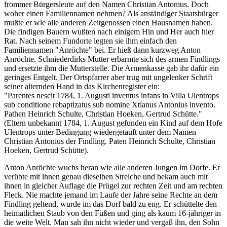
frommer Bürgersleute auf den Namen Christian Antonius. Doch
woher einen Familiennamen nehmen? Als anständiger Staatsbürger
mußte er wie alle anderen Zeitgenossen einen Hausnamen haben.
Die findigen Bauern wußten nach einigem Hin und Her auch hier
Rat. Nach seinem Fundorte legten sie ihm einfach den
Familiennamen "Anröchte" bei. Er hieß dann kurzweg Anton
Anröchte. Schniederdirks Mutter erbarmte sich des armen Findlings
und ersetzte ihm die Mutterstelle. Die Armenkasse gab ihr dafür ein
geringes Entgelt. Der Ortspfarrer aber trug mit ungelenker Schrift
seiner alternden Hand in das Kirchenregister ein:
"Parentes nescit 1784, 1. Augusti inventus infans in Villa Ulentrops
sub conditione rebaptizatus sub nomine Xtianus Antonius invento.
Pathen Heinrich Schulte, Christian Hoeken, Gertrud Schütte."
(Eltern unbekannt 1784, 1. August gefunden ein Kind auf dem Hofe
Ulentrops unter Bedingung wiedergetauft unter dem Namen
Christian Antonius der Findling. Paten Heinrich Schulte, Christian
Hoeken, Gertrud Schütte).
Anton Anröchte wuchs heran wie alle anderen Jungen im Dorfe. Er
verübte mit ihnen genau dieselben Streiche und bekam auch mit
ihnen in gleicher Auflage die Prügel zur rechten Zeit und am rechten
Fleck. Nie machte jemand im Laufe der Jahre seine Rechte an dem
Findling geltend, wurde im das Dorf bald zu eng. Er schüttelte den
heimatlichen Staub von den Füßen und ging als kaum 16-jähriger in
die weite Welt. Man sah ihn nicht wieder und vergaß ihn, den Sohn