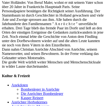
Vater Holländer. Von Beruf Maler, wohnt er mit seinem Vater schon
über 20 Jahre in Frankreichs Hauptstadt Paris. Seine
Personalpapiere bestätigen die Richtigkeit seiner Ausführung. Der
Stammbaum ist durch Geschlechter in Holland gewachsen und viele
Äste und Zweige sprossen aus ihm. Alle haben durch die
Jahrhunderte den Familiennamen " A n r ö c h t e " unverfälscht
erhalten. Drei Tage blieb das fremde Paar im Dorfe und ließ an den
Orten der einstigen Ereignisse die Gedanken zurückwandern in jene
Zeit. Noch einmal lebte die Geschichte von Anton dem Findling
unter den Dorfbewohnern wieder auf und die alten Leute kannten
sie noch von ihren Vätern in den Einzelheiten.
Dann nahm Christian Anröchte Abschied von Anröchte, seinem
Namensvetter, und seinen Bewohnern. In der Ferne verklang das
Geknatter seines Motorrades.
Die große Welt würfelt weiter Menschen und Menschenschicksale
in wilder Laune durcheinander.
Kultur & Freizeit
Anekdoten
Bombenleger in Anröchte
Die Anröchter Bombenleger
Kasper Reinert
Anröchter Herbstkirmes