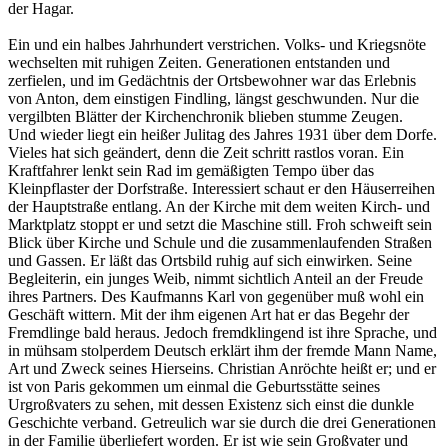
der Hagar.
Ein und ein halbes Jahrhundert verstrichen. Volks- und Kriegsnöte
wechselten mit ruhigen Zeiten. Generationen entstanden und
zerfielen, und im Gedächtnis der Ortsbewohner war das Erlebnis
von Anton, dem einstigen Findling, längst geschwunden. Nur die
vergilbten Blätter der Kirchenchronik blieben stumme Zeugen.
Und wieder liegt ein heißer Julitag des Jahres 1931 über dem Dorfe.
Vieles hat sich geändert, denn die Zeit schritt rastlos voran. Ein
Kraftfahrer lenkt sein Rad im gemäßigten Tempo über das
Kleinpflaster der Dorfstraße. Interessiert schaut er den Häuserreihen
der Hauptstraße entlang. An der Kirche mit dem weiten Kirch- und
Marktplatz stoppt er und setzt die Maschine still. Froh schweift sein
Blick über Kirche und Schule und die zusammenlaufenden Straßen
und Gassen. Er läßt das Ortsbild ruhig auf sich einwirken. Seine
Begleiterin, ein junges Weib, nimmt sichtlich Anteil an der Freude
ihres Partners. Des Kaufmanns Karl von gegenüber muß wohl ein
Geschäft wittern. Mit der ihm eigenen Art hat er das Begehr der
Fremdlinge bald heraus. Jedoch fremdklingend ist ihre Sprache, und
in mühsam stolperdem Deutsch erklärt ihm der fremde Mann Name,
Art und Zweck seines Hierseins. Christian Anröchte heißt er; und er
ist von Paris gekommen um einmal die Geburtsstätte seines
Urgroßvaters zu sehen, mit dessen Existenz sich einst die dunkle
Geschichte verband. Getreulich war sie durch die drei Generationen
in der Familie überliefert worden. Er ist wie sein Großvater und