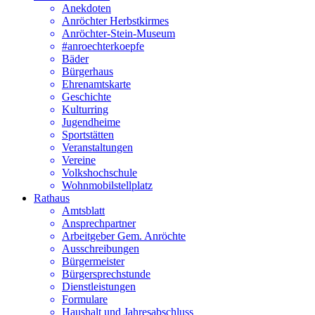
Anekdoten
Anröchter Herbstkirmes
Anröchter-Stein-Museum
#anroechterkoepfe
Bäder
Bürgerhaus
Ehrenamtskarte
Geschichte
Kulturring
Jugendheime
Sportstätten
Veranstaltungen
Vereine
Volkshochschule
Wohnmobilstellplatz
Rathaus
Amtsblatt
Ansprechpartner
Arbeitgeber Gem. Anröchte
Ausschreibungen
Bürgermeister
Bürgersprechstunde
Dienstleistungen
Formulare
Haushalt und Jahresabschluss