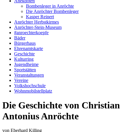
Anekdoten
Bombenleger in Anröchte
Die Anröchter Bombenleger
Kasper Reinert
Anröchter Herbstkirmes
Anröchter-Stein-Museum
#anroechterkoepfe
Bäder
Bürgerhaus
Ehrenamtskarte
Geschichte
Kulturring
Jugendheime
Sportstätten
Veranstaltungen
Vereine
Volkshochschule
Wohnmobilstellplatz
Die Geschichte von Christian
Antonius Anröchte
von Eberhard Killing