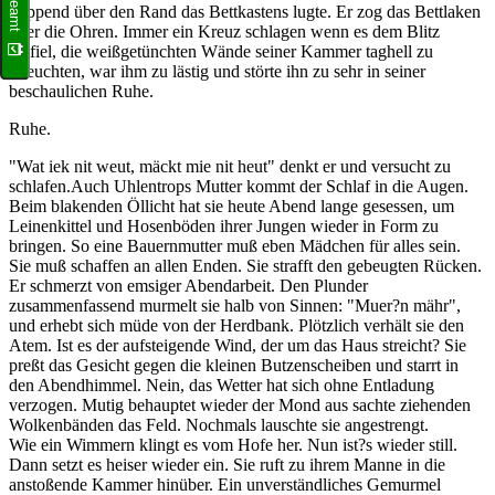
wippend über den Rand das Bettkastens lugte. Er zog das Bettlaken
über die Ohren. Immer ein Kreuz schlagen wenn es dem Blitz
einfiel, die weißgetünchten Wände seiner Kammer taghell zu
erleuchten, war ihm zu lästig und störte ihn zu sehr in seiner
beschaulichen Ruhe.
Ruhe.
"Wat iek nit weut, mäckt mie nit heut" denkt er und versucht zu
schlafen.Auch Uhlentrops Mutter kommt der Schlaf in die Augen.
Beim blakenden Öllicht hat sie heute Abend lange gesessen, um
Leinenkittel und Hosenböden ihrer Jungen wieder in Form zu
bringen. So eine Bauernmutter muß eben Mädchen für alles sein.
Sie muß schaffen an allen Enden. Sie strafft den gebeugten Rücken.
Er schmerzt von emsiger Abendarbeit. Den Plunder
zusammenfassend murmelt sie halb von Sinnen: "Muer?n mähr",
und erhebt sich müde von der Herdbank. Plötzlich verhält sie den
Atem. Ist es der aufsteigende Wind, der um das Haus streicht? Sie
preßt das Gesicht gegen die kleinen Butzenscheiben und starrt in
den Abendhimmel. Nein, das Wetter hat sich ohne Entladung
verzogen. Mutig behauptet wieder der Mond aus sachte ziehenden
Wolkenbänden das Feld. Nochmals lauschte sie angestrengt.
Wie ein Wimmern klingt es vom Hofe her. Nun ist?s wieder still.
Dann setzt es heiser wieder ein. Sie ruft zu ihrem Manne in die
anstoßende Kammer hinüber. Ein unverständliches Gemurmel