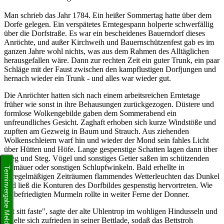
Man schrieb das Jahr 1784. Ein heißer Sommertag hatte über dem
Dorfe gelegen. Ein verspätetes Erntegespann holperte schwerfällig
über die Dorfstraße. Es war ein bescheidenes Bauerndorf dieses
Anröchte, und außer Kirchweih und Bauernschützenfest gab es im
ganzen Jahre wohl nichts, was aus dem Rahmen des Alltäglichen
herausgefallen wäre. Dann zur rechten Zeit ein guter Trunk, ein paar
Schläge mit der Faust zwischen den kampflustigen Dorfjungen und
hernach wieder ein Trunk - und alles war wieder gut.
Die Anröchter hatten sich nach einem arbeitsreichen Erntetage
früher wie sonst in ihre Behausungen zurückgezogen. Düstere und
formlose Wolkengebilde gaben dem Sommerabend ein
unfreundliches Gesicht. Zaghaft erhoben sich kurze Windstöße und
zupften am Gezweig in Baum und Strauch. Aus ziehenden
Wolkenschleiern warf hin und wieder der Mond sein fahles Licht
über Hütten und Höfe. Lange gespenstige Schatten lagen dann über
Weg und Steg. Vögel und sonstiges Getier saßen im schützenden
Gemäuer oder sonstigen Schlupfwinkeln. Bald erhellte in
Terminvergabe Meldeamt
unregelmäßigen Zeiträumen flammendes Wetterleuchten das Dunkel
und ließ die Konturen des Dorfbildes gespenstig hervortreten. Wie
im befriedigten Murmeln rollte in weiter Ferne der Donner.
"Et sitt faste", sagte der alte Uhlentrop im wohligen Hindusseln und
rekelte sich zufrieden in seiner Bettlade, sodaß das Bettstroh