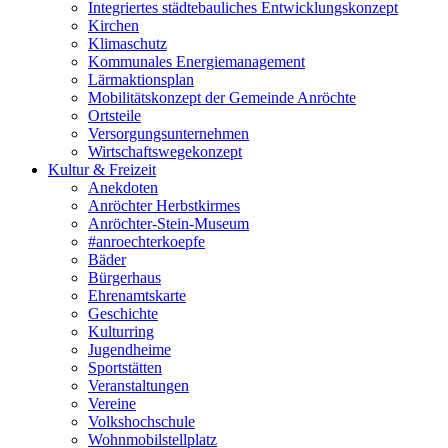
Integriertes städtebauliches Entwicklungskonzept
Kirchen
Klimaschutz
Kommunales Energiemanagement
Lärmaktionsplan
Mobilitätskonzept der Gemeinde Anröchte
Ortsteile
Versorgungsunternehmen
Wirtschaftswegekonzept
Kultur & Freizeit
Anekdoten
Anröchter Herbstkirmes
Anröchter-Stein-Museum
#anroechterkoepfe
Bäder
Bürgerhaus
Ehrenamtskarte
Geschichte
Kulturring
Jugendheime
Sportstätten
Veranstaltungen
Vereine
Volkshochschule
Wohnmobilstellplatz