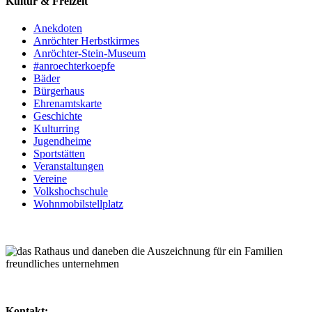
Kultur & Freizeit
Anekdoten
Anröchter Herbstkirmes
Anröchter-Stein-Museum
#anroechterkoepfe
Bäder
Bürgerhaus
Ehrenamtskarte
Geschichte
Kulturring
Jugendheime
Sportstätten
Veranstaltungen
Vereine
Volkshochschule
Wohnmobilstellplatz
Kontakt: