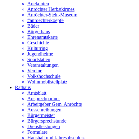
Anekdoten
Anröchter Herbstkirmes
Anröchter-Stein-Museum
#anroechterkoepfe
Bäder
Bürgerhaus
Ehrenamtskarte
Geschichte
Kulturring
Jugendheime
Sportstätten
Veranstaltungen
Vereine
Volkshochschule
Wohnmobilstellplatz
Rathaus
Amtsblatt
Ansprechpartner
Arbeitgeber Gem. Anröchte
Ausschreibungen
Bürgermeister
Bürgersprechstunde
Dienstleistungen
Formulare
Haushalt und Jahresabschluss