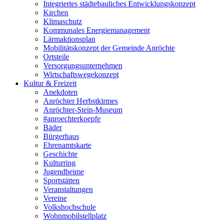
Integriertes städtebauliches Entwicklungskonzept
Kirchen
Klimaschutz
Kommunales Energiemanagement
Lärmaktionsplan
Mobilitätskonzept der Gemeinde Anröchte
Ortsteile
Versorgungsunternehmen
Wirtschaftswegekonzept
Kultur & Freizeit
Anekdoten
Anröchter Herbstkirmes
Anröchter-Stein-Museum
#anroechterkoepfe
Bäder
Bürgerhaus
Ehrenamtskarte
Geschichte
Kulturring
Jugendheime
Sportstätten
Veranstaltungen
Vereine
Volkshochschule
Wohnmobilstellplatz