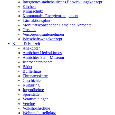
Integriertes städtebauliches Entwicklungskonzept
Kirchen
Klimaschutz
Kommunales Energiemanagement
Lärmaktionsplan
Mobilitätskonzept der Gemeinde Anröchte
Ortsteile
Versorgungsunternehmen
Wirtschaftswegekonzept
Kultur & Freizeit
Anekdoten
Anröchter Herbstkirmes
Anröchter-Stein-Museum
#anroechterkoepfe
Bäder
Bürgerhaus
Ehrenamtskarte
Geschichte
Kulturring
Jugendheime
Sportstätten
Veranstaltungen
Vereine
Volkshochschule
Wohnmobilstellplatz