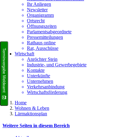
Ihr Anliegen
Newsletter
Organigramm
Ortsrecht
Öffnungszeiten
Parlamentsabgeordnete
Pressemitteilungen
Rathaus online
Rat, Ausschüsse
Terminvergabe Meldeamt
Wirtschaft
Anröchter Stein
Industrie- und Gewerbegebiete
Kontakte
Unterkünfte
Unternehmen
Verkehrsanbindung
Wirtschaftsförderung
Home
Wohnen & Leben
Lärmaktionsplan
Weitere Seiten in diesem Bereich