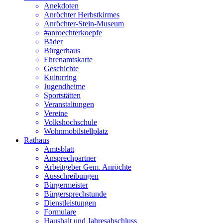
Anekdoten
Anröchter Herbstkirmes
Anröchter-Stein-Museum
#anroechterkoepfe
Bäder
Bürgerhaus
Ehrenamtskarte
Geschichte
Kulturring
Jugendheime
Sportstätten
Veranstaltungen
Vereine
Volkshochschule
Wohnmobilstellplatz
Rathaus
Amtsblatt
Ansprechpartner
Arbeitgeber Gem. Anröchte
Ausschreibungen
Bürgermeister
Bürgersprechstunde
Dienstleistungen
Formulare
Haushalt und Jahresabschluss