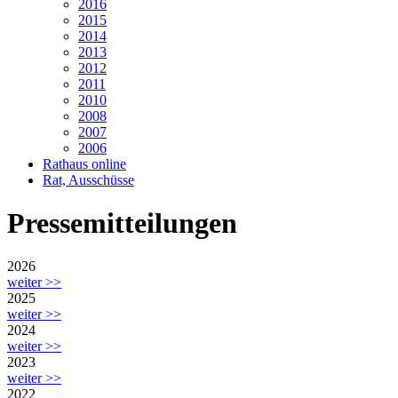
2016
2015
2014
2013
2012
2011
2010
2008
2007
2006
Rathaus online
Rat, Ausschüsse
Pressemitteilungen
2026
weiter >>
2025
weiter >>
2024
weiter >>
2023
weiter >>
2022