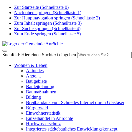
Zur Startseite (Schnelltaste 0)
Nach oben springen (Schnelltaste 1)
Zur Hauptnavigation springen (Schnelltaste 2)
Zum Inhalt springen (Schnelltaste 3)
Zur Suche springen (Schnelltaste 4)
Zum Ende springen (Schnelltaste 5)
Suchfeld: Hier einen Suchtext eingeben
Wohnen & Leben
Aktuelles
Ärzte,...
Baugebiete
Bauleitplanung
Baumaßnahmen
Bildung
Breitbandausbau - Schnelles Internet durch Glasfaser
Bürgerwald
Einwohnerstatistik
Einzelhandel in Anröchte
Hochwasserschutz
Integriertes städtebauliches Entwicklungskonzept