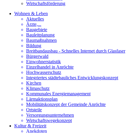
Wirtschaftsförderung
Wohnen & Leben
Aktuelles
Ärzte,...
Baugebiete
Bauleitplanung
Baumaßnahmen
Bildung
Breitbandausbau - Schnelles Internet durch Glasfaser
Bürgerwald
Einwohnerstatistik
Einzelhandel in Anröchte
Hochwasserschutz
Integriertes städtebauliches Entwicklungskonzept
Kirchen
Klimaschutz
Kommunales Energiemanagement
Lärmaktionsplan
Mobilitätskonzept der Gemeinde Anröchte
Ortsteile
Versorgungsunternehmen
Wirtschaftswegekonzept
Kultur & Freizeit
Anekdoten