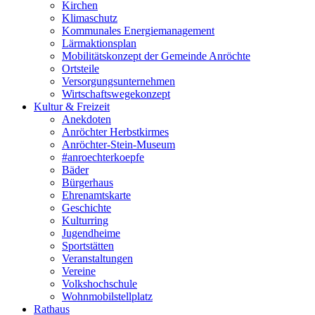
Kirchen
Klimaschutz
Kommunales Energiemanagement
Lärmaktionsplan
Mobilitätskonzept der Gemeinde Anröchte
Ortsteile
Versorgungsunternehmen
Wirtschaftswegekonzept
Kultur & Freizeit
Anekdoten
Anröchter Herbstkirmes
Anröchter-Stein-Museum
#anroechterkoepfe
Bäder
Bürgerhaus
Ehrenamtskarte
Geschichte
Kulturring
Jugendheime
Sportstätten
Veranstaltungen
Vereine
Volkshochschule
Wohnmobilstellplatz
Rathaus