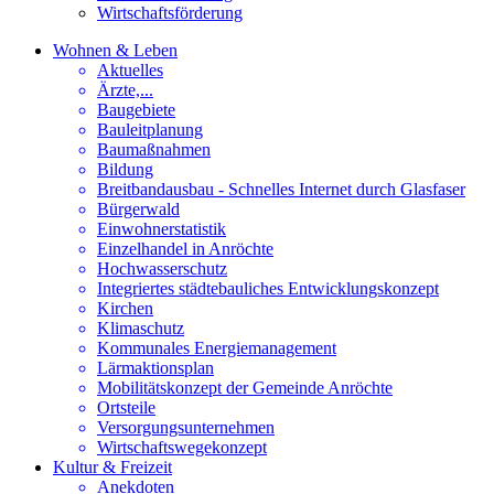
Wirtschaftsförderung
Wohnen & Leben
Aktuelles
Ärzte,...
Baugebiete
Bauleitplanung
Baumaßnahmen
Bildung
Breitbandausbau - Schnelles Internet durch Glasfaser
Bürgerwald
Einwohnerstatistik
Einzelhandel in Anröchte
Hochwasserschutz
Integriertes städtebauliches Entwicklungskonzept
Kirchen
Klimaschutz
Kommunales Energiemanagement
Lärmaktionsplan
Mobilitätskonzept der Gemeinde Anröchte
Ortsteile
Versorgungsunternehmen
Wirtschaftswegekonzept
Kultur & Freizeit
Anekdoten