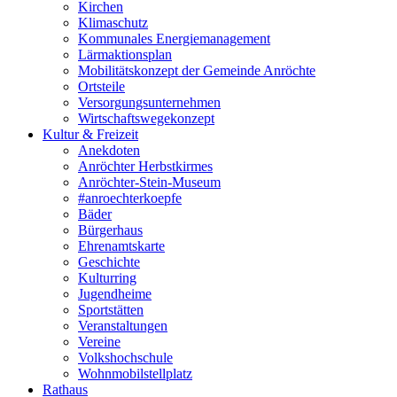
Kirchen
Klimaschutz
Kommunales Energiemanagement
Lärmaktionsplan
Mobilitätskonzept der Gemeinde Anröchte
Ortsteile
Versorgungsunternehmen
Wirtschaftswegekonzept
Kultur & Freizeit
Anekdoten
Anröchter Herbstkirmes
Anröchter-Stein-Museum
#anroechterkoepfe
Bäder
Bürgerhaus
Ehrenamtskarte
Geschichte
Kulturring
Jugendheime
Sportstätten
Veranstaltungen
Vereine
Volkshochschule
Wohnmobilstellplatz
Rathaus