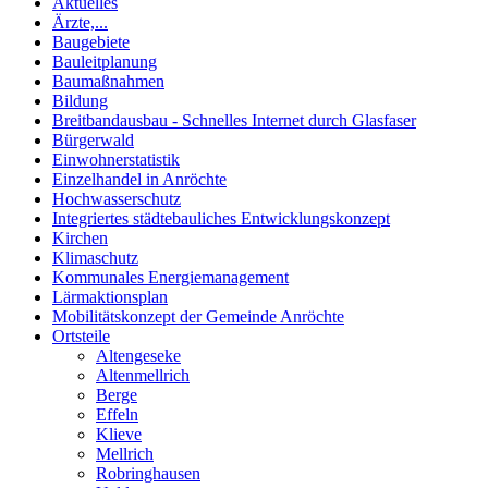
Aktuelles
Ärzte,...
Baugebiete
Bauleitplanung
Baumaßnahmen
Bildung
Breitbandausbau - Schnelles Internet durch Glasfaser
Bürgerwald
Einwohnerstatistik
Einzelhandel in Anröchte
Hochwasserschutz
Integriertes städtebauliches Entwicklungskonzept
Kirchen
Klimaschutz
Kommunales Energiemanagement
Lärmaktionsplan
Mobilitätskonzept der Gemeinde Anröchte
Ortsteile
Altengeseke
Altenmellrich
Berge
Effeln
Klieve
Mellrich
Robringhausen