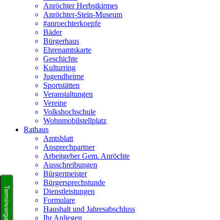
Anröchter Herbstkirmes
Anröchter-Stein-Museum
#anroechterkoepfe
Bäder
Bürgerhaus
Ehrenamtskarte
Geschichte
Kulturring
Jugendheime
Sportstätten
Veranstaltungen
Vereine
Volkshochschule
Wohnmobilstellplatz
Rathaus
Amtsblatt
Ansprechpartner
Arbeitgeber Gem. Anröchte
Ausschreibungen
Bürgermeister
Bürgersprechstunde
Dienstleistungen
Formulare
Haushalt und Jahresabschluss
Ihr Anliegen