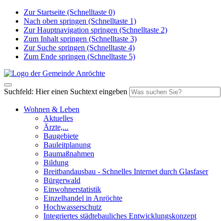
Zur Startseite (Schnelltaste 0)
Nach oben springen (Schnelltaste 1)
Zur Hauptnavigation springen (Schnelltaste 2)
Zum Inhalt springen (Schnelltaste 3)
Zur Suche springen (Schnelltaste 4)
Zum Ende springen (Schnelltaste 5)
Suchfeld: Hier einen Suchtext eingeben
Wohnen & Leben
Aktuelles
Ärzte,...
Baugebiete
Bauleitplanung
Baumaßnahmen
Bildung
Breitbandausbau - Schnelles Internet durch Glasfaser
Bürgerwald
Einwohnerstatistik
Einzelhandel in Anröchte
Hochwasserschutz
Integriertes städtebauliches Entwicklungskonzept