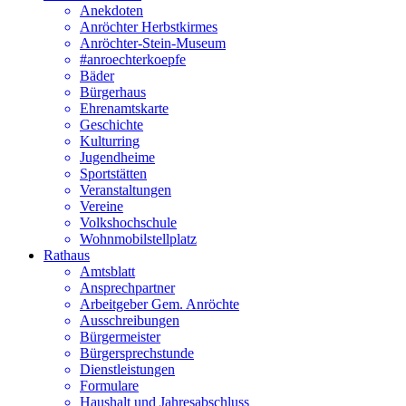
Anekdoten
Anröchter Herbstkirmes
Anröchter-Stein-Museum
#anroechterkoepfe
Bäder
Bürgerhaus
Ehrenamtskarte
Geschichte
Kulturring
Jugendheime
Sportstätten
Veranstaltungen
Vereine
Volkshochschule
Wohnmobilstellplatz
Rathaus
Amtsblatt
Ansprechpartner
Arbeitgeber Gem. Anröchte
Ausschreibungen
Bürgermeister
Bürgersprechstunde
Dienstleistungen
Formulare
Haushalt und Jahresabschluss