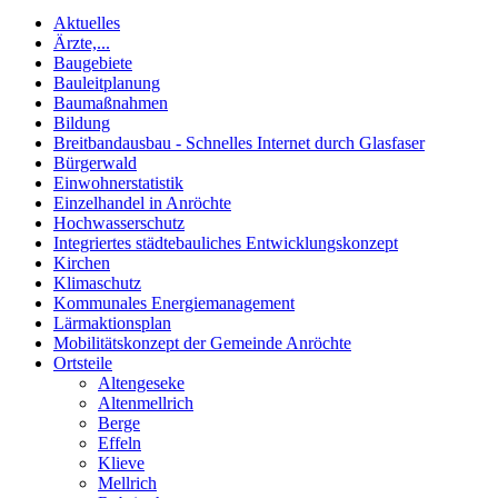
Aktuelles
Ärzte,...
Baugebiete
Bauleitplanung
Baumaßnahmen
Bildung
Breitbandausbau - Schnelles Internet durch Glasfaser
Bürgerwald
Einwohnerstatistik
Einzelhandel in Anröchte
Hochwasserschutz
Integriertes städtebauliches Entwicklungskonzept
Kirchen
Klimaschutz
Kommunales Energiemanagement
Lärmaktionsplan
Mobilitätskonzept der Gemeinde Anröchte
Ortsteile
Altengeseke
Altenmellrich
Berge
Effeln
Klieve
Mellrich