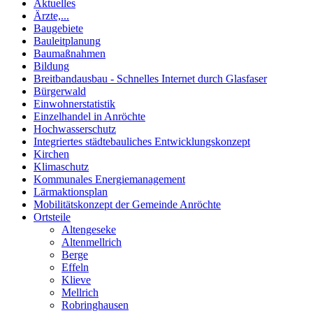
Aktuelles
Ärzte,...
Baugebiete
Bauleitplanung
Baumaßnahmen
Bildung
Breitbandausbau - Schnelles Internet durch Glasfaser
Bürgerwald
Einwohnerstatistik
Einzelhandel in Anröchte
Hochwasserschutz
Integriertes städtebauliches Entwicklungskonzept
Kirchen
Klimaschutz
Kommunales Energiemanagement
Lärmaktionsplan
Mobilitätskonzept der Gemeinde Anröchte
Ortsteile
Altengeseke
Altenmellrich
Berge
Effeln
Klieve
Mellrich
Robringhausen