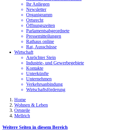
Ihr Anliegen
Newsletter
Organigramm
Ortsrecht
Öffnungszeiten
Parlamentsabgeordnete
Pressemitteilungen
Rathaus online
Rat, Ausschüsse
Wirtschaft
Anröchter Stein
Industrie- und Gewerbegebiete
Kontakte
Unterkünfte
Unternehmen
Verkehrsanbindung
Wirtschaftsförderung
Home
Wohnen & Leben
Ortsteile
Mellrich
Weitere Seiten in diesem Bereich