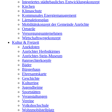
Integriertes städtebauliches Entwicklungskonzept
Kirchen
Klimaschutz
Kommunales Energiemanagement
Lärmaktionsplan
Mobilitätskonzept der Gemeinde Anröchte
Ortsteile
Versorgungsunternehmen
Wirtschaftswegekonzept
Kultur & Freizeit
Anekdoten
Anröchter Herbstkirmes
Anröchter-Stein-Museum
#anroechterkoepfe
Bäder
Bürgerhaus
Ehrenamtskarte
Geschichte
Kulturring
Jugendheime
Sportstätten
Veranstaltungen
Vereine
Volkshochschule
Wohnmobilstellplatz