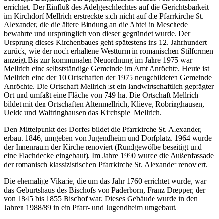
errichtet. Der Einfluß des Adelgeschlechtes auf die Gerichtsbarkeit
im Kirchdorf Mellrich erstreckte sich nicht auf die Pfarrkirche St.
Alexander, die die ältere Bindung an die Abtei in Meschede
bewahrte und ursprünglich von dieser gegründet wurde. Der
Ursprung dieses Kirchenbaues geht spätestens ins 12. Jahrhundert
zurück, wie der noch erhaltene Westturm in romanischen Stilformen
anzeigt.Bis zur kommunalen Neuordnung im Jahre 1975 war
Mellrich eine selbstständige Gemeinde im Amt Anröchte. Heute ist
Mellrich eine der 10 Ortschaften der 1975 neugebildeten Gemeinde
Anröchte. Die Ortschaft Mellrich ist ein landwirtschaftlich geprägter
Ort und umfaßt eine Fläche von 749 ha. Die Ortschaft Mellrich
bildet mit den Ortschaften Altenmellrich, Klieve, Robringhausen,
Uelde und Waltringhausen das Kirchspiel Mellrich.
Den Mittelpunkt des Dorfes bildet die Pfarrkirche St. Alexander,
erbaut 1846, umgeben von Jugendheim und Dorfplatz. 1964 wurde
der Innenraum der Kirche renoviert (Rundgewölbe beseitigt und
eine Flachdecke eingebaut). Im Jahre 1990 wurde die Außenfassade
der romanisch klassizistischen Pfarrkirche St. Alexander renoviert.
Die ehemalige Vikarie, die um das Jahr 1760 errichtet wurde, war
das Geburtshaus des Bischofs von Paderborn, Franz Drepper, der
von 1845 bis 1855 Bischof war. Dieses Gebäude wurde in den
Jahren 1988/89 in ein Pfarr- und Jugendheim umgebaut.