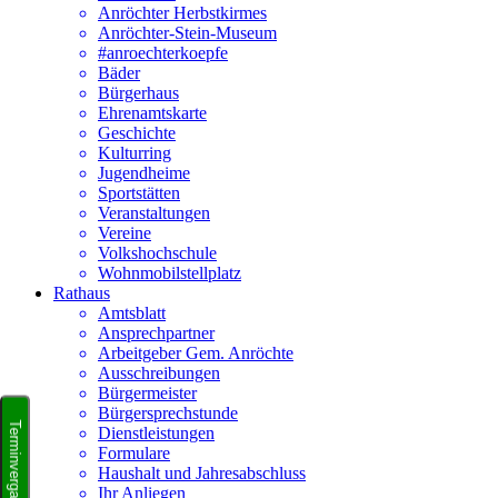
Anröchter Herbstkirmes
Anröchter-Stein-Museum
#anroechterkoepfe
Bäder
Bürgerhaus
Ehrenamtskarte
Geschichte
Kulturring
Jugendheime
Sportstätten
Veranstaltungen
Vereine
Volkshochschule
Wohnmobilstellplatz
Rathaus
Amtsblatt
Ansprechpartner
Arbeitgeber Gem. Anröchte
Ausschreibungen
Bürgermeister
Bürgersprechstunde
Dienstleistungen
Formulare
Haushalt und Jahresabschluss
Ihr Anliegen