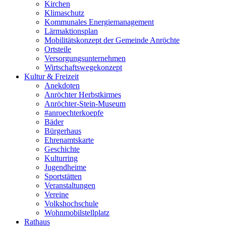
Kirchen
Klimaschutz
Kommunales Energiemanagement
Lärmaktionsplan
Mobilitätskonzept der Gemeinde Anröchte
Ortsteile
Versorgungsunternehmen
Wirtschaftswegekonzept
Kultur & Freizeit
Anekdoten
Anröchter Herbstkirmes
Anröchter-Stein-Museum
#anroechterkoepfe
Bäder
Bürgerhaus
Ehrenamtskarte
Geschichte
Kulturring
Jugendheime
Sportstätten
Veranstaltungen
Vereine
Volkshochschule
Wohnmobilstellplatz
Rathaus