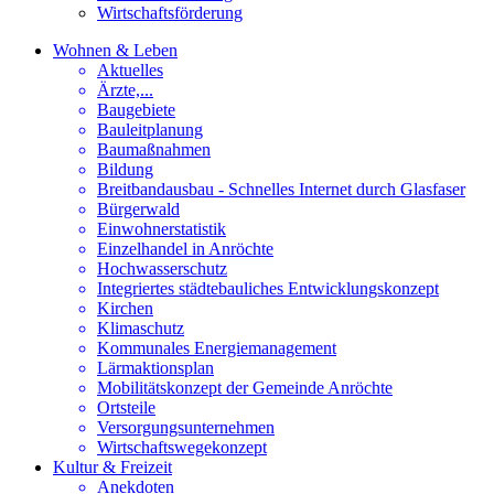
Wirtschaftsförderung
Wohnen & Leben
Aktuelles
Ärzte,...
Baugebiete
Bauleitplanung
Baumaßnahmen
Bildung
Breitbandausbau - Schnelles Internet durch Glasfaser
Bürgerwald
Einwohnerstatistik
Einzelhandel in Anröchte
Hochwasserschutz
Integriertes städtebauliches Entwicklungskonzept
Kirchen
Klimaschutz
Kommunales Energiemanagement
Lärmaktionsplan
Mobilitätskonzept der Gemeinde Anröchte
Ortsteile
Versorgungsunternehmen
Wirtschaftswegekonzept
Kultur & Freizeit
Anekdoten