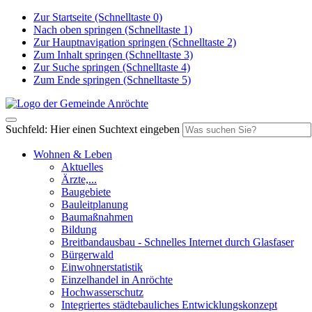
Zur Startseite (Schnelltaste 0)
Nach oben springen (Schnelltaste 1)
Zur Hauptnavigation springen (Schnelltaste 2)
Zum Inhalt springen (Schnelltaste 3)
Zur Suche springen (Schnelltaste 4)
Zum Ende springen (Schnelltaste 5)
Suchfeld: Hier einen Suchtext eingeben
Wohnen & Leben
Aktuelles
Ärzte,...
Baugebiete
Bauleitplanung
Baumaßnahmen
Bildung
Breitbandausbau - Schnelles Internet durch Glasfaser
Bürgerwald
Einwohnerstatistik
Einzelhandel in Anröchte
Hochwasserschutz
Integriertes städtebauliches Entwicklungskonzept