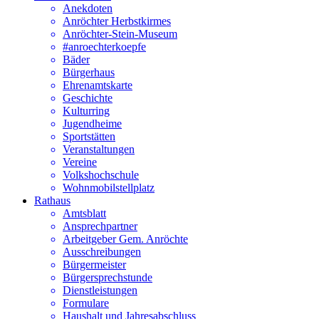
Anekdoten
Anröchter Herbstkirmes
Anröchter-Stein-Museum
#anroechterkoepfe
Bäder
Bürgerhaus
Ehrenamtskarte
Geschichte
Kulturring
Jugendheime
Sportstätten
Veranstaltungen
Vereine
Volkshochschule
Wohnmobilstellplatz
Rathaus
Amtsblatt
Ansprechpartner
Arbeitgeber Gem. Anröchte
Ausschreibungen
Bürgermeister
Bürgersprechstunde
Dienstleistungen
Formulare
Haushalt und Jahresabschluss