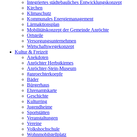
Integriertes städtebauliches Entwicklungskonzept
Kirchen
Klimaschutz
Kommunales Energiemanagement
Lärmaktionsplan
Mobilitätskonzept der Gemeinde Anröchte
Ortsteile
Versorgungsunternehmen
Wirtschaftswegekonzept
Kultur & Freizeit
Anekdoten
Anröchter Herbstkirmes
Anröchter-Stein-Museum
#anroechterkoepfe
Bäder
Bürgerhaus
Ehrenamtskarte
Geschichte
Kulturring
Jugendheime
Sportstätten
Veranstaltungen
Vereine
Volkshochschule
Wohnmobilstellplatz