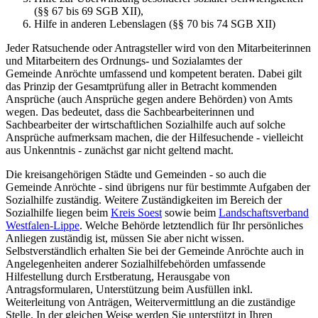
(§§ 67 bis 69 SGB XII),
Hilfe in anderen Lebenslagen (§§ 70 bis 74 SGB XII)
Jeder Ratsuchende oder Antragsteller wird von den Mitarbeiterinnen
und Mitarbeitern des Ordnungs- und Sozialamtes der
Gemeinde Anröchte umfassend und kompetent beraten. Dabei gilt
das Prinzip der Gesamtprüfung aller in Betracht kommenden
Ansprüche (auch Ansprüche gegen andere Behörden) von Amts
wegen. Das bedeutet, dass die Sachbearbeiterinnen und
Sachbearbeiter der wirtschaftlichen Sozialhilfe auch auf solche
Ansprüche aufmerksam machen, die der Hilfesuchende - vielleicht
aus Unkenntnis - zunächst gar nicht geltend macht.
Die kreisangehörigen Städte und Gemeinden - so auch die
Gemeinde Anröchte - sind übrigens nur für bestimmte Aufgaben der
Sozialhilfe zuständig. Weitere Zuständigkeiten im Bereich der
Sozialhilfe liegen beim
Kreis Soest
sowie beim
Landschaftsverband
Westfalen-Lippe
. Welche Behörde letztendlich für Ihr persönliches
Anliegen zuständig ist, müssen Sie aber nicht wissen.
Selbstverständlich erhalten Sie bei der Gemeinde Anröchte auch in
Angelegenheiten anderer Sozialhilfebehörden umfassende
Hilfestellung durch Erstberatung, Herausgabe von
Antragsformularen, Unterstützung beim Ausfüllen inkl.
Weiterleitung von Anträgen, Weitervermittlung an die zuständige
Stelle. In der gleichen Weise werden Sie unterstützt in Ihren