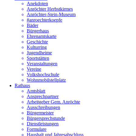
Anekdoten
Anröchter Herbstkirmes
Anröchter-Stein-Museum
#anroechterkoepfe
Bäder
Bürgerhaus
Ehrenamtskarte
Geschichte
Kulturring
Jugendheime
Sportstätten
Veranstaltungen
Vereine
Volkshochschule
Wohnmobilstellplatz
Rathaus
Amtsblatt
Ansprechpartner
Arbeitgeber Gem. Anröchte
Ausschreibungen
Bürgermeister
Bürgersprechstunde
Dienstleistungen
Formulare
Haushalt und Jahresabschluss