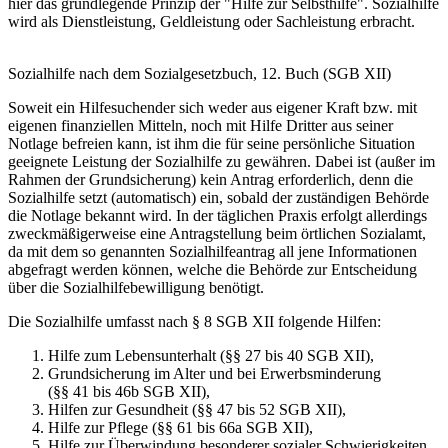
hier das grundlegende Prinzip der "Hilfe zur Selbsthilfe". Sozialhilfe
wird als Dienstleistung, Geldleistung oder Sachleistung erbracht.
Sozialhilfe nach dem Sozialgesetzbuch, 12. Buch (SGB XII)
Soweit ein Hilfesuchender sich weder aus eigener Kraft bzw. mit
eigenen finanziellen Mitteln, noch mit Hilfe Dritter aus seiner
Notlage befreien kann, ist ihm die für seine persönliche Situation
geeignete Leistung der Sozialhilfe zu gewähren. Dabei ist (außer im
Rahmen der Grundsicherung) kein Antrag erforderlich, denn die
Sozialhilfe setzt (automatisch) ein, sobald der zuständigen Behörde
die Notlage bekannt wird. In der täglichen Praxis erfolgt allerdings
zweckmäßigerweise eine Antragstellung beim örtlichen Sozialamt,
da mit dem so genannten Sozialhilfeantrag all jene Informationen
abgefragt werden können, welche die Behörde zur Entscheidung
über die Sozialhilfebewilligung benötigt.
Die Sozialhilfe umfasst nach § 8 SGB XII folgende Hilfen:
Hilfe zum Lebensunterhalt (§§ 27 bis 40 SGB XII),
Grundsicherung im Alter und bei Erwerbsminderung
(§§ 41 bis 46b SGB XII),
Hilfen zur Gesundheit (§§ 47 bis 52 SGB XII),
Hilfe zur Pflege (§§ 61 bis 66a SGB XII),
Hilfe zur Überwindung besonderer sozialer Schwierigkeiten