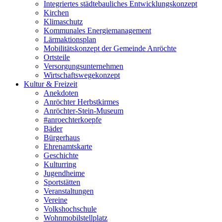
Integriertes städtebauliches Entwicklungskonzept
Kirchen
Klimaschutz
Kommunales Energiemanagement
Lärmaktionsplan
Mobilitätskonzept der Gemeinde Anröchte
Ortsteile
Versorgungsunternehmen
Wirtschaftswegekonzept
Kultur & Freizeit
Anekdoten
Anröchter Herbstkirmes
Anröchter-Stein-Museum
#anroechterkoepfe
Bäder
Bürgerhaus
Ehrenamtskarte
Geschichte
Kulturring
Jugendheime
Sportstätten
Veranstaltungen
Vereine
Volkshochschule
Wohnmobilstellplatz