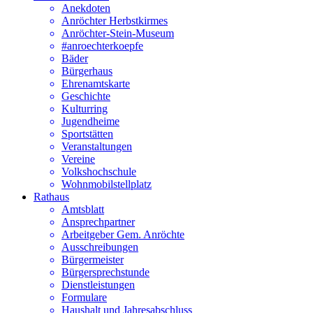
Anekdoten
Anröchter Herbstkirmes
Anröchter-Stein-Museum
#anroechterkoepfe
Bäder
Bürgerhaus
Ehrenamtskarte
Geschichte
Kulturring
Jugendheime
Sportstätten
Veranstaltungen
Vereine
Volkshochschule
Wohnmobilstellplatz
Rathaus
Amtsblatt
Ansprechpartner
Arbeitgeber Gem. Anröchte
Ausschreibungen
Bürgermeister
Bürgersprechstunde
Dienstleistungen
Formulare
Haushalt und Jahresabschluss