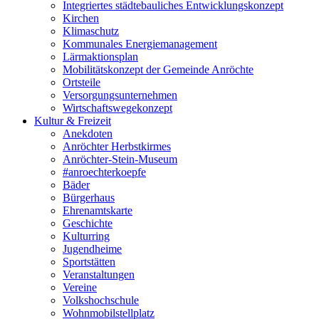
Integriertes städtebauliches Entwicklungskonzept
Kirchen
Klimaschutz
Kommunales Energiemanagement
Lärmaktionsplan
Mobilitätskonzept der Gemeinde Anröchte
Ortsteile
Versorgungsunternehmen
Wirtschaftswegekonzept
Kultur & Freizeit
Anekdoten
Anröchter Herbstkirmes
Anröchter-Stein-Museum
#anroechterkoepfe
Bäder
Bürgerhaus
Ehrenamtskarte
Geschichte
Kulturring
Jugendheime
Sportstätten
Veranstaltungen
Vereine
Volkshochschule
Wohnmobilstellplatz