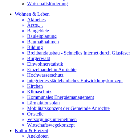
Wirtschaftsförderung
Wohnen & Leben
Aktuelles
Ärzte,...
Baugebiete
Bauleitplanung
Baumaßnahmen
Bildung
Breitbandausbau - Schnelles Internet durch Glasfaser
Bürgerwald
Einwohnerstatistik
Einzelhandel in Anröchte
Hochwasserschutz
Integriertes städtebauliches Entwicklungskonzept
Kirchen
Klimaschutz
Kommunales Energiemanagement
Lärmaktionsplan
Mobilitätskonzept der Gemeinde Anröchte
Ortsteile
Versorgungsunternehmen
Wirtschaftswegekonzept
Kultur & Freizeit
Anekdoten