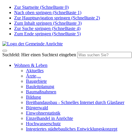
Zur Startseite (Schnelltaste 0)
Nach oben springen (Schnelltaste 1)
Zur Hauptnavigation springen (Schnelltaste 2)
Zum Inhalt springen (Schnelltaste 3)
Zur Suche springen (Schnelltaste 4)
Zum Ende springen (Schnelltaste 5)
Suchfeld: Hier einen Suchtext eingeben
Wohnen & Leben
Aktuelles
Ärzte,...
Baugebiete
Bauleitplanung
Baumaßnahmen
Bildung
Breitbandausbau - Schnelles Internet durch Glasfaser
Bürgerwald
Einwohnerstatistik
Einzelhandel in Anröchte
Hochwasserschutz
Integriertes städtebauliches Entwicklungskonzept