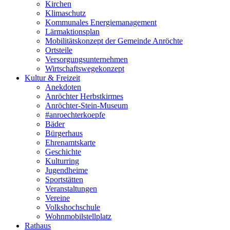
Kirchen
Klimaschutz
Kommunales Energiemanagement
Lärmaktionsplan
Mobilitätskonzept der Gemeinde Anröchte
Ortsteile
Versorgungsunternehmen
Wirtschaftswegekonzept
Kultur & Freizeit
Anekdoten
Anröchter Herbstkirmes
Anröchter-Stein-Museum
#anroechterkoepfe
Bäder
Bürgerhaus
Ehrenamtskarte
Geschichte
Kulturring
Jugendheime
Sportstätten
Veranstaltungen
Vereine
Volkshochschule
Wohnmobilstellplatz
Rathaus