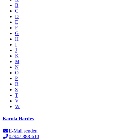
B
C
D
E
F
G
H
I
J
K
M
N
O
P
R
S
T
V
W
Karola Hardes
E-Mail senden
02947 888-610