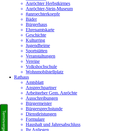
Anröchter Herbstkirmes
Anröchter-Stein-Museum
#anroechterkoepfe
Bäder
Bürgerhaus
Ehrenamtskarte
Geschichte
Kulturring
Jugendheime
Sportstätten
Veranstaltungen
Vereine
Volkshochschule
Wohnmobilstellplatz
Rathaus
Amtsblatt
Ansprechpartner
Arbeitgeber Gem. Anröchte
Ausschreibungen
Bürgermeister
Bürgersprechstunde
Dienstleistungen
Formulare
Haushalt und Jahresabschluss
Ihr Anliegen