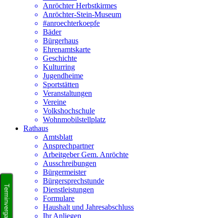
Anröchter Herbstkirmes
Anröchter-Stein-Museum
#anroechterkoepfe
Bäder
Bürgerhaus
Ehrenamtskarte
Geschichte
Kulturring
Jugendheime
Sportstätten
Veranstaltungen
Vereine
Volkshochschule
Wohnmobilstellplatz
Rathaus
Amtsblatt
Ansprechpartner
Arbeitgeber Gem. Anröchte
Ausschreibungen
Bürgermeister
Bürgersprechstunde
Dienstleistungen
Formulare
Haushalt und Jahresabschluss
Ihr Anliegen