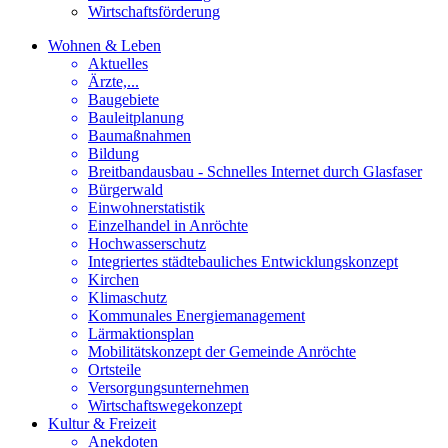
Wirtschaftsförderung
Wohnen & Leben
Aktuelles
Ärzte,...
Baugebiete
Bauleitplanung
Baumaßnahmen
Bildung
Breitbandausbau - Schnelles Internet durch Glasfaser
Bürgerwald
Einwohnerstatistik
Einzelhandel in Anröchte
Hochwasserschutz
Integriertes städtebauliches Entwicklungskonzept
Kirchen
Klimaschutz
Kommunales Energiemanagement
Lärmaktionsplan
Mobilitätskonzept der Gemeinde Anröchte
Ortsteile
Versorgungsunternehmen
Wirtschaftswegekonzept
Kultur & Freizeit
Anekdoten