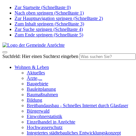
Zur Startseite (Schnelltaste 0)
Nach oben springen (Schnelltaste 1)
Zur Hauptnavigation springen (Schnelltaste 2)
Zum Inhalt springen (Schnelltaste 3)
Zur Suche springen (Schnelltaste 4)
Zum Ende springen (Schnelltaste 5)
Suchfeld: Hier einen Suchtext eingeben
Wohnen & Leben
Aktuelles
Ärzte,...
Baugebiete
Bauleitplanung
Baumaßnahmen
Bildung
Breitbandausbau - Schnelles Internet durch Glasfaser
Bürgerwald
Einwohnerstatistik
Einzelhandel in Anröchte
Hochwasserschutz
Integriertes städtebauliches Entwicklungskonzept