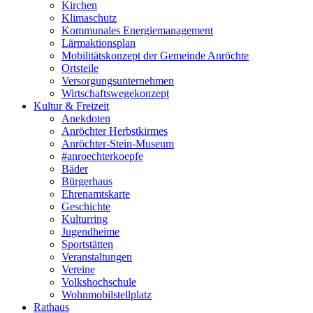
Kirchen
Klimaschutz
Kommunales Energiemanagement
Lärmaktionsplan
Mobilitätskonzept der Gemeinde Anröchte
Ortsteile
Versorgungsunternehmen
Wirtschaftswegekonzept
Kultur & Freizeit
Anekdoten
Anröchter Herbstkirmes
Anröchter-Stein-Museum
#anroechterkoepfe
Bäder
Bürgerhaus
Ehrenamtskarte
Geschichte
Kulturring
Jugendheime
Sportstätten
Veranstaltungen
Vereine
Volkshochschule
Wohnmobilstellplatz
Rathaus