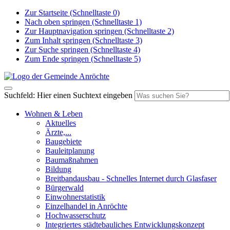
Zur Startseite (Schnelltaste 0)
Nach oben springen (Schnelltaste 1)
Zur Hauptnavigation springen (Schnelltaste 2)
Zum Inhalt springen (Schnelltaste 3)
Zur Suche springen (Schnelltaste 4)
Zum Ende springen (Schnelltaste 5)
Suchfeld: Hier einen Suchtext eingeben
Wohnen & Leben
Aktuelles
Ärzte,...
Baugebiete
Bauleitplanung
Baumaßnahmen
Bildung
Breitbandausbau - Schnelles Internet durch Glasfaser
Bürgerwald
Einwohnerstatistik
Einzelhandel in Anröchte
Hochwasserschutz
Integriertes städtebauliches Entwicklungskonzept