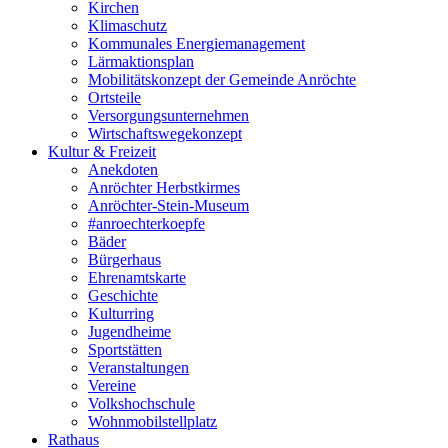
Kirchen
Klimaschutz
Kommunales Energiemanagement
Lärmaktionsplan
Mobilitätskonzept der Gemeinde Anröchte
Ortsteile
Versorgungsunternehmen
Wirtschaftswegekonzept
Kultur & Freizeit
Anekdoten
Anröchter Herbstkirmes
Anröchter-Stein-Museum
#anroechterkoepfe
Bäder
Bürgerhaus
Ehrenamtskarte
Geschichte
Kulturring
Jugendheime
Sportstätten
Veranstaltungen
Vereine
Volkshochschule
Wohnmobilstellplatz
Rathaus