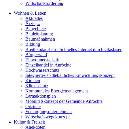
Wirtschaftsförderung
Wohnen & Leben
Aktuelles
Ärzte,...
Baugebiete
Bauleitplanung
Baumaßnahmen
Bildung
Breitbandausbau - Schnelles Internet durch Glasfaser
Bürgerwald
Einwohnerstatistik
Einzelhandel in Anröchte
Hochwasserschutz
Integriertes städtebauliches Entwicklungskonzept
Kirchen
Klimaschutz
Kommunales Energiemanagement
Lärmaktionsplan
Mobilitätskonzept der Gemeinde Anröchte
Ortsteile
Versorgungsunternehmen
Wirtschaftswegekonzept
Kultur & Freizeit
Anekdoten