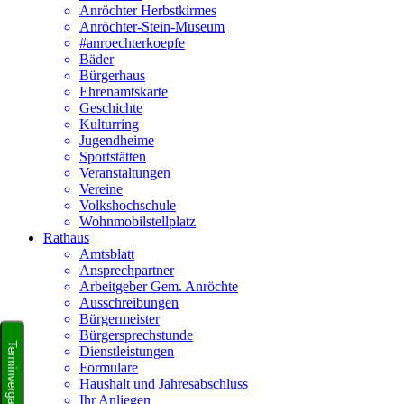
Anröchter Herbstkirmes
Anröchter-Stein-Museum
#anroechterkoepfe
Bäder
Bürgerhaus
Ehrenamtskarte
Geschichte
Kulturring
Jugendheime
Sportstätten
Veranstaltungen
Vereine
Volkshochschule
Wohnmobilstellplatz
Rathaus
Amtsblatt
Ansprechpartner
Arbeitgeber Gem. Anröchte
Ausschreibungen
Bürgermeister
Bürgersprechstunde
Dienstleistungen
Formulare
Haushalt und Jahresabschluss
Ihr Anliegen