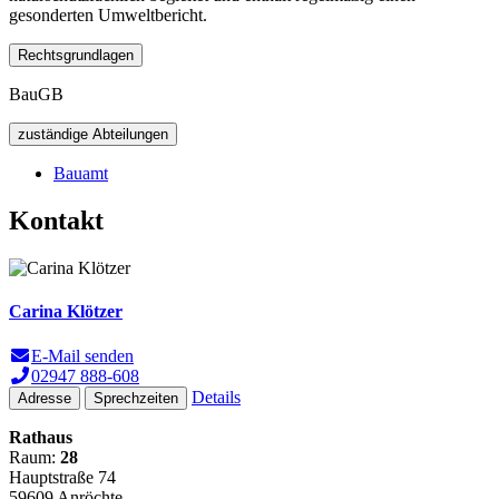
gesonderten Umweltbericht.
Rechtsgrundlagen
BauGB
zuständige Abteilungen
Bauamt
Kontakt
Carina Klötzer
E-Mail senden
02947 888-608
Details
Adresse
Sprechzeiten
Rathaus
Raum:
28
Hauptstraße 74
59609 Anröchte