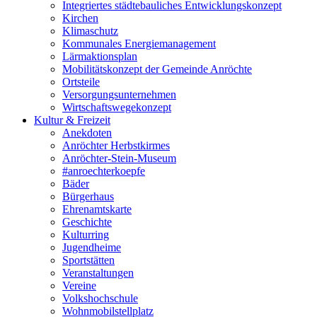
Integriertes städtebauliches Entwicklungskonzept
Kirchen
Klimaschutz
Kommunales Energiemanagement
Lärmaktionsplan
Mobilitätskonzept der Gemeinde Anröchte
Ortsteile
Versorgungsunternehmen
Wirtschaftswegekonzept
Kultur & Freizeit
Anekdoten
Anröchter Herbstkirmes
Anröchter-Stein-Museum
#anroechterkoepfe
Bäder
Bürgerhaus
Ehrenamtskarte
Geschichte
Kulturring
Jugendheime
Sportstätten
Veranstaltungen
Vereine
Volkshochschule
Wohnmobilstellplatz