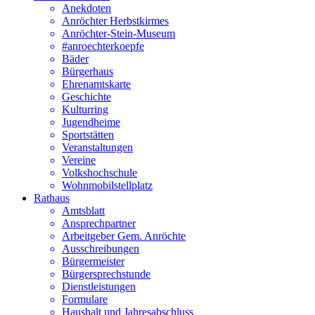
Anekdoten
Anröchter Herbstkirmes
Anröchter-Stein-Museum
#anroechterkoepfe
Bäder
Bürgerhaus
Ehrenamtskarte
Geschichte
Kulturring
Jugendheime
Sportstätten
Veranstaltungen
Vereine
Volkshochschule
Wohnmobilstellplatz
Rathaus
Amtsblatt
Ansprechpartner
Arbeitgeber Gem. Anröchte
Ausschreibungen
Bürgermeister
Bürgersprechstunde
Dienstleistungen
Formulare
Haushalt und Jahresabschluss