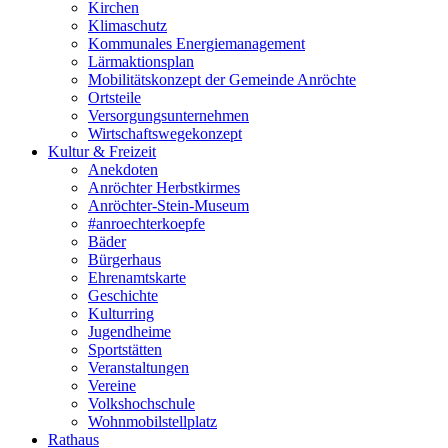
Kirchen
Klimaschutz
Kommunales Energiemanagement
Lärmaktionsplan
Mobilitätskonzept der Gemeinde Anröchte
Ortsteile
Versorgungsunternehmen
Wirtschaftswegekonzept
Kultur & Freizeit
Anekdoten
Anröchter Herbstkirmes
Anröchter-Stein-Museum
#anroechterkoepfe
Bäder
Bürgerhaus
Ehrenamtskarte
Geschichte
Kulturring
Jugendheime
Sportstätten
Veranstaltungen
Vereine
Volkshochschule
Wohnmobilstellplatz
Rathaus