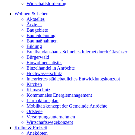
Wirtschaftsförderung
Wohnen & Leben
Aktuelles
Ärzte,...
Baugebiete
Bauleitplanung
Baumaßnahmen
Bildung
Breitbandausbau - Schnelles Internet durch Glasfaser
Bürgerwald
Einwohnerstatistik
Einzelhandel in Anröchte
Hochwasserschutz
Integriertes städtebauliches Entwicklungskonzept
Kirchen
Klimaschutz
Kommunales Energiemanagement
Lärmaktionsplan
Mobilitätskonzept der Gemeinde Anröchte
Ortsteile
Versorgungsunternehmen
Wirtschaftswegekonzept
Kultur & Freizeit
Anekdoten