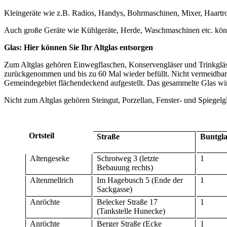
Kleingeräte wie z.B. Radios, Handys, Bohrmaschinen, Mixer, Haartr
Auch große Geräte wie Kühlgeräte, Herde, Waschmaschinen etc. kön
Glas: Hier können Sie Ihr Altglas entsorgen
Zum Altglas gehören Einwegflaschen, Konservengläser und Trinkglä
zurückgenommen und bis zu 60 Mal wieder befüllt. Nicht vermeidbare
Gemeindegebiet flächendeckend aufgestellt. Das gesammelte Glas wir
Nicht zum Altglas gehören Steingut, Porzellan, Fenster- und Spiegelg
Ortsteil
Straße
Buntgla
Altengeseke
Schrotweg 3 (letzte
1
Bebauung rechts)
Altenmellrich
Im Hagebusch 5 (Ende der
1
Sackgasse)
Anröchte
Belecker Straße 17
1
(Tankstelle Hunecke)
Anröchte
Berger Straße (Ecke
1