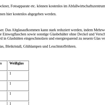
ockner, Fotoapparate etc. können kostenlos im Abfallwirtschaftszent
nen hier kostenlos abgegeben werden.
ser. Das Altglasaufkommen kann stark reduziert werden, indem Mehr
 Einwegflaschen sowie sonstige Glasbehälter ohne Deckel und Verschlü
d in Glashütten eingeschmolzen und energiesparend zu neuem Glas ver
las, Bleikristall, Glühlampen und Leuchtstoffröhren.
s
Weißglas
1
1
1
1