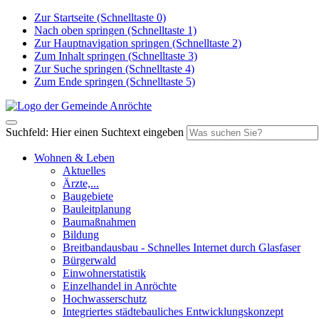
Zur Startseite (Schnelltaste 0)
Nach oben springen (Schnelltaste 1)
Zur Hauptnavigation springen (Schnelltaste 2)
Zum Inhalt springen (Schnelltaste 3)
Zur Suche springen (Schnelltaste 4)
Zum Ende springen (Schnelltaste 5)
Suchfeld: Hier einen Suchtext eingeben
Wohnen & Leben
Aktuelles
Ärzte,...
Baugebiete
Bauleitplanung
Baumaßnahmen
Bildung
Breitbandausbau - Schnelles Internet durch Glasfaser
Bürgerwald
Einwohnerstatistik
Einzelhandel in Anröchte
Hochwasserschutz
Integriertes städtebauliches Entwicklungskonzept