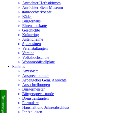
Anröchter Herbstkirmes
Anröchter-Stein-Museum
#anroechterkoepfe
Bäder
Bürgerhaus
Ehrenamtskarte
Geschichte
Kulturring
Jugendheime
Sportstätten
Veranstaltungen
Vereine
Volkshochschule
Wohnmobilstellplatz
Rathaus
Amtsblatt
Ansprechpartner
Arbeitgeber Gem. Anröchte
Ausschreibungen
Bürgermeister
Bürgersprechstunde
Dienstleistungen
Formulare
Haushalt und Jahresabschluss
Ihr Anliegen